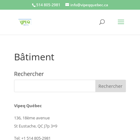
514 805-2981
info@vipeqquebec.ca
Bâtiment
Rechercher
Vipeq Québec
136, 18ème avenue
St Eustache, QC J7p 3×9
Tel: +1 514 805-2981